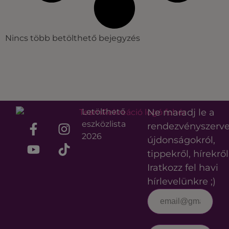
Nincs több betölthető bejegyzés
Letölthető
Ne maradj le a
eszközlista
rendezvényszerv
2026
újdonságokról,
tippekről, hírekről
Iratkozz fel havi
hírlevelünkre ;)