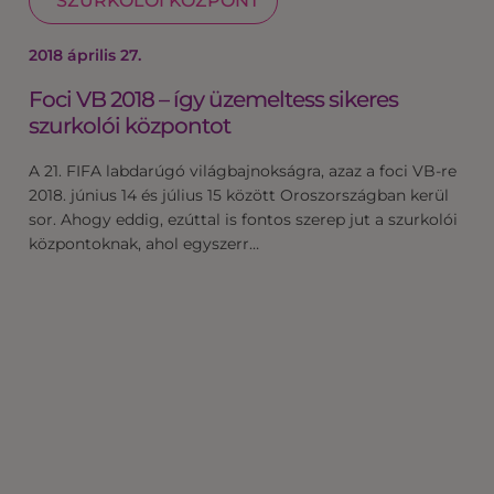
SZURKOLÓI KÖZPONT
2018 április 27.
Foci VB 2018 – így üzemeltess sikeres
szurkolói központot
A 21. FIFA labdarúgó világbajnokságra, azaz a foci VB-re
2018. június 14 és július 15 között Oroszországban kerül
sor. Ahogy eddig, ezúttal is fontos szerep jut a szurkolói
központoknak, ahol egyszerr…