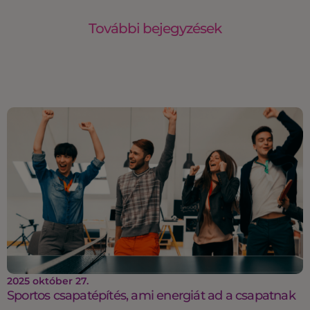
További bejegyzések
2025 október 27.
Sportos csapatépítés, ami energiát ad a csapatnak