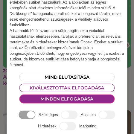
érdekében sütiket használunk.Az alábbiakban az egyes
kategóriák alatt részletes információkat talál minden sütiről.A
"Szükséges" kategóriába sorolt sütiket a böngésző tárolja, mivel
ezek elengedhetetlenül szükségesek a webhely alapvető
funkcióihoz.
A harmadik féltől származó sütik segítenek a weboldal
használatának elemzésében, tárolják a preferenciáit és releváns
tartalmakat és hirdetéseket biztosítanak Önnek. Ezeket a sütiket
csak az Ön előzetes beleegyezésével tároljuk a
böngészőjében.Eldöntheti, hogy engedélyezi vagy letiltja ezeket a
sütiket, de bizonyos sütik letiltása befolyásolhatja a böngészési
élményt.
2025 augusztus 21.
A legmenőbb őszi csapatépítő ötletek, amiket a
MIND ELUTASÍTÁSA
kollégáid imádni fognak
KIVÁLASZTOTTAK ELFOGADÁSA
MINDEN ELFOGADÁSA
Szükséges
Analitika
Hirdetések
Marketing