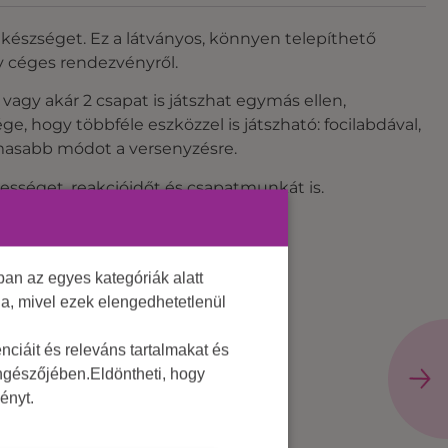
i készséget. Ez a látványos, könnyen telepíthető
gy céges rendezvényről.
 vagy akár 2 csapat is játszhat egymás ellen,
ge, hogy többféle eszközzel is játszható: focilabdával,
almasabb módot a versenyzésre.
yességet, reakcióidőt és csapatmunkát is.
an az egyes kategóriák alatt
lja, mivel ezek elengedhetetlenül
ciáit és releváns tartalmakat és
öngészőjében.Eldöntheti, hogy
ényt.