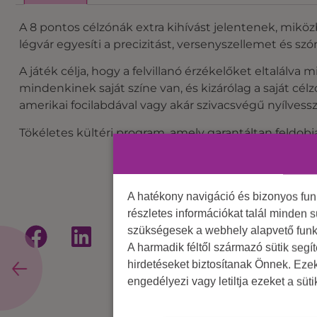
A 8 pontos célzónák extra kihívást jelentenek, miközb
légvár egyesíti a precizitást, versenyszellemet és sz
A játék célja, hogy a felvillanó érzékelőket eltalálva
mindenkinek saját színe van, és kizárólag a saját célz
amerikai focilabdával vagy akár szivacsvégű nyílves
Tökéletes kültéri program, amely garantáltan feldobj
A hatékony navigáció és bizonyos fu
részletes információkat talál minden s
szükségesek a webhely alapvető funk
A harmadik féltől származó sütik segí
hirdetéseket biztosítanak Önnek. Eze
engedélyezi vagy letiltja ezeket a süt