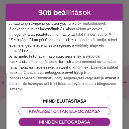
Süti beállítások
A hatékony navigáció és bizonyos funkciók működésének
érdekében sütiket használunk.Az alábbiakban az egyes
kategóriák alatt részletes információkat talál minden sütiről.A
"Szükséges" kategóriába sorolt sütiket a böngésző tárolja, mivel
ezek elengedhetetlenül szükségesek a webhely alapvető
funkcióihoz.
A harmadik féltől származó sütik segítenek a weboldal
KAPCSOLÓDÓ
ÖSSZES
használatának elemzésében, tárolják a preferenciáit és releváns
ESZKÖZ
tartalmakat és hirdetéseket biztosítanak Önnek. Ezeket a sütiket
TERMÉKEK
csak az Ön előzetes beleegyezésével tároljuk a
böngészőjében.Eldöntheti, hogy engedélyezi vagy letiltja ezeket a
sütiket, de bizonyos sütik letiltása befolyásolhatja a böngészési
élményt.
MIND ELUTASÍTÁSA
KIVÁLASZTOTTAK ELFOGADÁSA
MINDEN ELFOGADÁSA