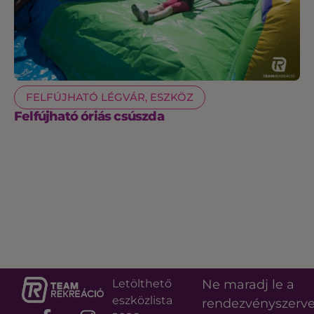
FELFÚJHATÓ LÉGVÁR, ESZKÖZ
Felfújható óriás csúszda
Letölthető
Ne maradj le a
eszközlista
rendezvényszerv