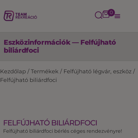
0
Eszközinformációk — Felfújható
biliárdfoci
Kezdőlap
/
Termékek
/
Felfújható légvár, eszköz
/
Felfújható biliárdfoci
FELFÚJHATÓ BILIÁRDFOCI
Felfújható biliárdfoci bérlés céges rendezvényre!