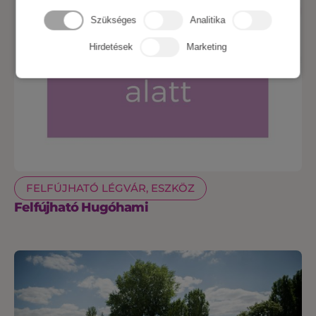
Szükséges
Analitika
Hirdetések
Marketing
FELFÚJHATÓ LÉGVÁR, ESZKÖZ
Felfújható Hugóhami