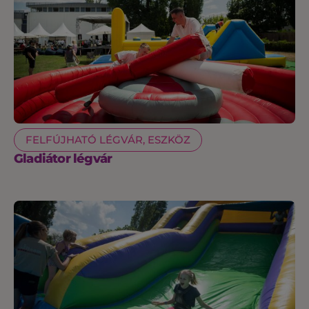
FELFÚJHATÓ LÉGVÁR, ESZKÖZ
Gladiátor légvár