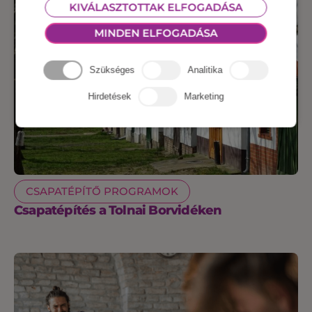
KIVÁLASZTOTTAK ELFOGADÁSA
MINDEN ELFOGADÁSA
Szükséges
Analitika
Hirdetések
Marketing
CSAPATÉPÍTŐ PROGRAMOK
Csapatépítés a Tolnai Borvidéken