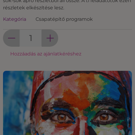
sok-sok apró részletből áll össze. A ti feladatotok ezen
részletek elkészítése lesz.
Kategória
Csapatépítő programok
Hozzáadás az ajánlatkéréshez