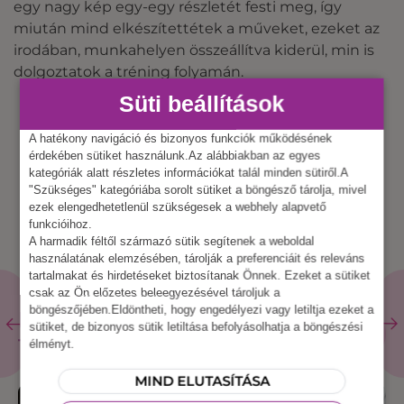
egy nagy kép egy-egy részletét festi meg, így
miután mind elkészítettétek a műveket, ezeket az
irodában, munkahelyen összeállítva kiderül, min is
dolgoztatok a tréning folyamán.
Süti beállítások
A hatékony navigáció és bizonyos funkciók működésének
érdekében sütiket használunk.Az alábbiakban az egyes
kategóriák alatt részletes információkat talál minden sütiről.A
"Szükséges" kategóriába sorolt sütiket a böngésző tárolja, mivel
ezek elengedhetetlenül szükségesek a webhely alapvető
funkcióihoz.
A harmadik féltől származó sütik segítenek a weboldal
használatának elemzésében, tárolják a preferenciáit és releváns
tartalmakat és hirdetéseket biztosítanak Önnek. Ezeket a sütiket
csak az Ön előzetes beleegyezésével tároljuk a
böngészőjében.Eldöntheti, hogy engedélyezi vagy letiltja ezeket a
KAPCSOLÓDÓ
ÖSSZES
sütiket, de bizonyos sütik letiltása befolyásolhatja a böngészési
ESZKÖZ
TERMÉKEK
élményt.
MIND ELUTASÍTÁSA