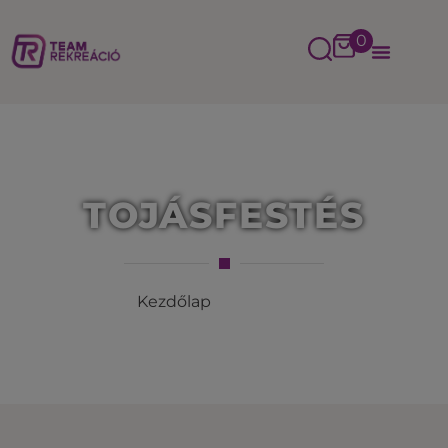
0
TOJÁSFESTÉS
Kezdőlap
/
Tojásfestés