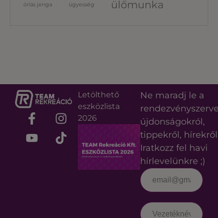
ülőmunka
óriás jenga
ügyesség
Letölthető
Ne maradj le a
eszközlista
rendezvényszerv
2026
újdonságokról,
tippekről, hírekről
Iratkozz fel havi
hírlevelünkre ;)