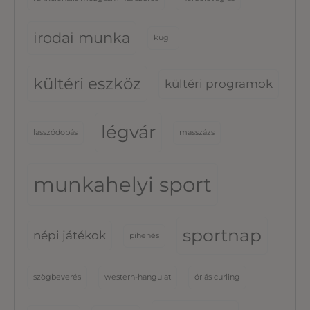
irodai munka
kugli
kültéri eszköz
kültéri programok
légvár
lasszódobás
masszázs
munkahelyi sport
sportnap
népi játékok
pihenés
szögbeverés
western-hangulat
óriás curling