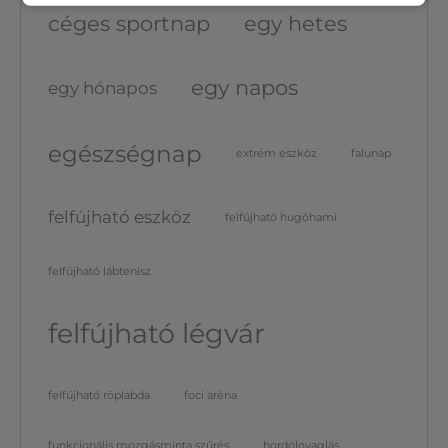
céges sportnap
egy hetes
egy napos
egy hónapos
egészségnap
extrém eszköz
falunap
felfújható eszköz
felfújható hugóhami
felfújható lábtenisz
felfújható légvár
felfújható röplabda
foci aréna
funkcionális mozgásminta szűrés
hordólovaglás