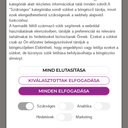
kategóriák alatt részletes információkat talál minden sütiről.A
"Szükséges" kategóriába sorolt sütiket a böngésző tárolja, mivel
ezek elengedhetetlenül szükségesek a webhely alapvető
funkcióihoz.
Termék címkék
A harmadik féltől származó sütik segítenek a weboldal
használatának elemzésében, tárolják a preferenciáit és releváns
tartalmakat és hirdetéseket biztosítanak Önnek. Ezeket a sütiket
aktív csapatépítés
babzsák
beltéri csapatépítés
csak az Ön előzetes beleegyezésével tároljuk a
böngészőjében.Eldöntheti, hogy engedélyezi vagy letiltja ezeket a
beltéri eszköz
beltéri rendezvényeszköz
sütiket, de bizonyos sütik letiltása befolyásolhatja a böngészési
élményt.
beltéri röplabda állvány
családi kalandjáték
MIND ELUTASÍTÁSA
KIVÁLASZTOTTAK ELFOGADÁSA
családi nap
csapatépítés
MINDEN ELFOGADÁSA
céges családi nap
curling
Szükséges
Analitika
Hirdetések
Marketing
céges egészségnap
céges nap