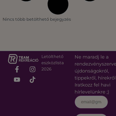
Nincs több betölthető bejegyzés
Letölthető
Ne maradj le a
eszközlista
rendezvényszerv
2026
újdonságokról,
tippekről, hírekről
Iratkozz fel havi
hírlevelünkre ;)