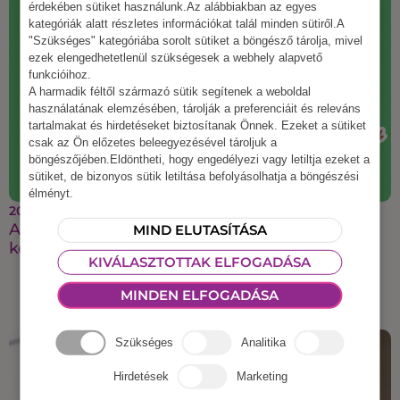
érdekében sütiket használunk.Az alábbiakban az egyes
kategóriák alatt részletes információkat talál minden sütiről.A
"Szükséges" kategóriába sorolt sütiket a böngésző tárolja, mivel
ezek elengedhetetlenül szükségesek a webhely alapvető
funkcióihoz.
A harmadik féltől származó sütik segítenek a weboldal
használatának elemzésében, tárolják a preferenciáit és releváns
tartalmakat és hirdetéseket biztosítanak Önnek. Ezeket a sütiket
csak az Ön előzetes beleegyezésével tároljuk a
böngészőjében.Eldöntheti, hogy engedélyezi vagy letiltja ezeket a
sütiket, de bizonyos sütik letiltása befolyásolhatja a böngészési
élményt.
2025 augusztus 21.
A legmenőbb őszi csapatépítő ötletek, amiket a
MIND ELUTASÍTÁSA
kollégáid imádni fognak
KIVÁLASZTOTTAK ELFOGADÁSA
MINDEN ELFOGADÁSA
Szükséges
Analitika
Hirdetések
Marketing