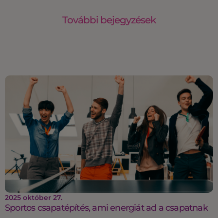
További bejegyzések
2025 október 27.
Sportos csapatépítés, ami energiát ad a csapatnak