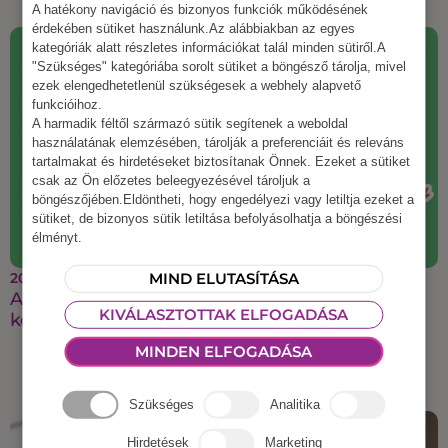
A hatékony navigáció és bizonyos funkciók működésének
érdekében sütiket használunk.Az alábbiakban az egyes
kategóriák alatt részletes információkat talál minden sütiről.A
"Szükséges" kategóriába sorolt sütiket a böngésző tárolja, mivel
ezek elengedhetetlenül szükségesek a webhely alapvető
funkcióihoz.
A harmadik féltől származó sütik segítenek a weboldal
használatának elemzésében, tárolják a preferenciáit és releváns
tartalmakat és hirdetéseket biztosítanak Önnek. Ezeket a sütiket
csak az Ön előzetes beleegyezésével tároljuk a
böngészőjében.Eldöntheti, hogy engedélyezi vagy letiltja ezeket a
sütiket, de bizonyos sütik letiltása befolyásolhatja a böngészési
élményt.
2025 augusztus 21.
MIND ELUTASÍTÁSA
A legmenőbb őszi csapatépítő ötletek, amiket a
KIVÁLASZTOTTAK ELFOGADÁSA
kollégáid imádni fognak
MINDEN ELFOGADÁSA
Szükséges
Analitika
Hirdetések
Marketing