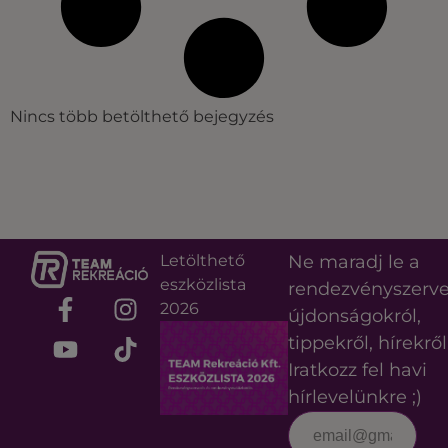
Nincs több betölthető bejegyzés
Letölthető
Ne maradj le a
eszközlista
rendezvényszerv
2026
újdonságokról,
tippekről, hírekről
Iratkozz fel havi
hírlevelünkre ;)