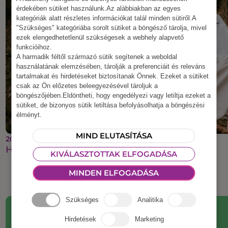
érdekében sütiket használunk.Az alábbiakban az egyes
kategóriák alatt részletes információkat talál minden sütiről.A
"Szükséges" kategóriába sorolt sütiket a böngésző tárolja, mivel
ezek elengedhetetlenül szükségesek a webhely alapvető
funkcióihoz.
A harmadik féltől származó sütik segítenek a weboldal
használatának elemzésében, tárolják a preferenciáit és releváns
tartalmakat és hirdetéseket biztosítanak Önnek. Ezeket a sütiket
csak az Ön előzetes beleegyezésével tároljuk a
böngészőjében.Eldöntheti, hogy engedélyezi vagy letiltja ezeket a
sütiket, de bizonyos sütik letiltása befolyásolhatja a böngészési
élményt.
MIND ELUTASÍTÁSA
2025 szeptember 22.
Halloweeni csapatépítés
KIVÁLASZTOTTAK ELFOGADÁSA
MINDEN ELFOGADÁSA
Szükséges
Analitika
Hirdetések
Marketing