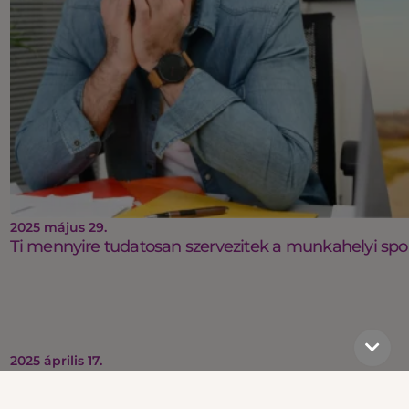
2025 május 29.
Ti mennyire tudatosan szervezitek a munkahelyi spo
2025 április 17.
Top vízparti csapatépítések és programok