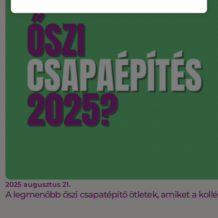
2025 augusztus 21.
A legmenőbb őszi csapatépítő ötletek, amiket a koll