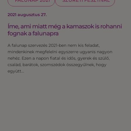
FALUNAP 2021
SZÜRETI FESZTIVÁL
2021 augusztus 27.
Íme, ami miatt még a kamaszok is rohanni
fognak a falunapra
A falunap szervezés 2021-ben nem kis feladat,
mindenkinek megfelelni egyszerre ugyanis nagyon
nehéz. Ezen a napon fiatal és idős, gyerek és szülő,
család, barátok, szomszédok összegyűlnek, hogy
együtt…