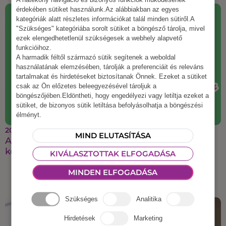
érdekében sütiket használunk.Az alábbiakban az egyes
kategóriák alatt részletes információkat talál minden sütiről.A
"Szükséges" kategóriába sorolt sütiket a böngésző tárolja, mivel
ezek elengedhetetlenül szükségesek a webhely alapvető
funkcióihoz.
A harmadik féltől származó sütik segítenek a weboldal
használatának elemzésében, tárolják a preferenciáit és releváns
tartalmakat és hirdetéseket biztosítanak Önnek. Ezeket a sütiket
csak az Ön előzetes beleegyezésével tároljuk a
böngészőjében.Eldöntheti, hogy engedélyezi vagy letiltja ezeket a
sütiket, de bizonyos sütik letiltása befolyásolhatja a böngészési
élményt.
2025 augusztus 21.
MIND ELUTASÍTÁSA
A legmenőbb őszi csapatépítő ötletek, amiket a
kollégáid imádni fognak
KIVÁLASZTOTTAK ELFOGADÁSA
MINDEN ELFOGADÁSA
Szükséges
Analitika
Hirdetések
Marketing