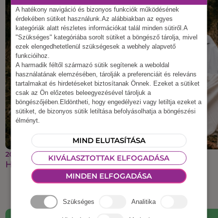
A hatékony navigáció és bizonyos funkciók működésének
érdekében sütiket használunk.Az alábbiakban az egyes
kategóriák alatt részletes információkat talál minden sütiről.A
"Szükséges" kategóriába sorolt sütiket a böngésző tárolja, mivel
ezek elengedhetetlenül szükségesek a webhely alapvető
funkcióihoz.
A harmadik féltől származó sütik segítenek a weboldal
használatának elemzésében, tárolják a preferenciáit és releváns
tartalmakat és hirdetéseket biztosítanak Önnek. Ezeket a sütiket
csak az Ön előzetes beleegyezésével tároljuk a
böngészőjében.Eldöntheti, hogy engedélyezi vagy letiltja ezeket a
sütiket, de bizonyos sütik letiltása befolyásolhatja a böngészési
élményt.
MIND ELUTASÍTÁSA
2025 szeptember 22.
KIVÁLASZTOTTAK ELFOGADÁSA
Halloweeni csapatépítés
MINDEN ELFOGADÁSA
Szükséges
Analitika