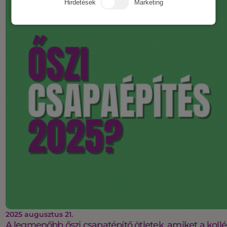
Hirdetések
Marketing
2025 augusztus 21.
A legmenőbb őszi csapatépítő ötletek, amiket a koll