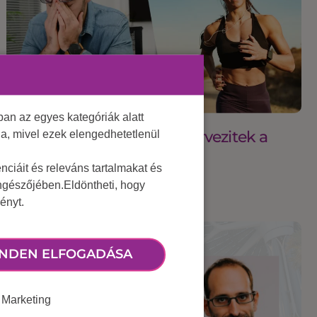
an az egyes kategóriák alatt
2025 május 29.
Ti mennyire tudatosan szervezitek a
lja, mivel ezek elengedhetetlenül
munkahelyi sportot?
ciáit és releváns tartalmakat és
öngészőjében.Eldöntheti, hogy
ényt.
NDEN ELFOGADÁSA
Marketing