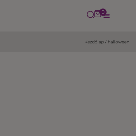
0
Kezdőlap
/
halloween