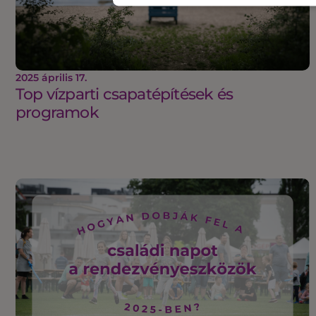
2025 április 17.
Top vízparti csapatépítések és
programok