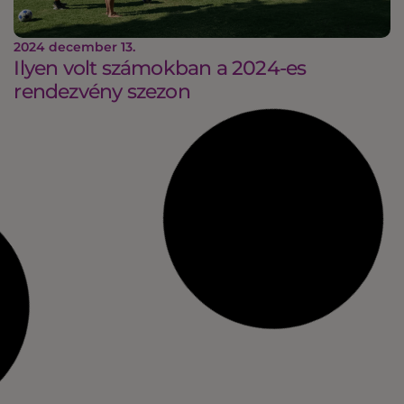
2024 december 13.
Ilyen volt számokban a 2024-es
rendezvény szezon
2024 szeptember 12.