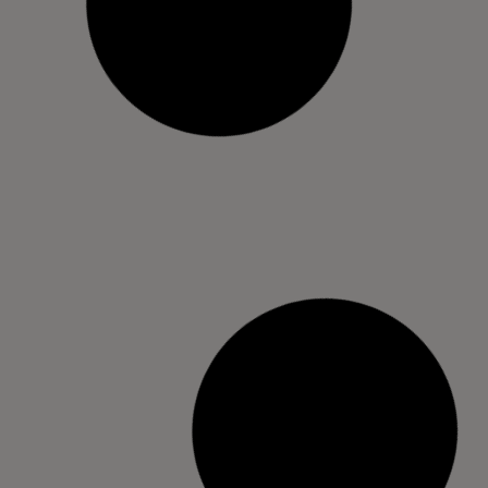
TOP 5 bérelhető irodai sporteszköz
2024 május 28.
Mini nyári csapatépítések, hogy ne
essen szét a brigád