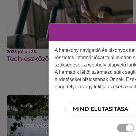
A hatékony navigáció és bizonyos fu
2025 július 25.
Tech-eszközök, amikért sorban állnak
részletes információkat talál minden s
szükségesek a webhely alapvető funk
A harmadik féltől származó sütik segí
hirdetéseket biztosítanak Önnek. Eze
engedélyezi vagy letiltja ezeket a süt
MIND ELUTASÍTÁSA