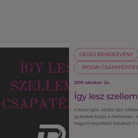
CÉGES RENDEZVÉNY
IRODAI CSAPATÉPÍTÉ
2019 október 24.
Így lesz szelle
A borongós, ködös őszi időbe
gyerekek bulija a halloween, 
hagyományokból kialakult ír