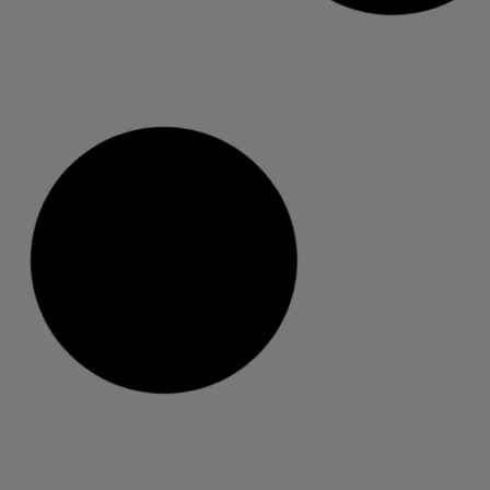
Hozd ki a maximumot az őszből,
csapatépítéssel
2024 július 16.
A TEAM Rekreáció kollégái elárulták
kedvenc rendezvényeszközeiket, hogy