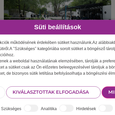
Süti beállítások
nkciók működésének érdekében sütiket használunk.Az alábbiakb
2025 június 24.
Egy nap kikapcsolódás a csapatoddal a
ütiről.A "Szükséges" kategóriába sorolt sütiket a böngésző táro
cióihoz.
Duna-parton
tenek a weboldal használatának elemzésében, tárolják a preferen
ket a sütiket csak az Ön előzetes beleegyezésével tároljuk a b
iket, de bizonyos sütik letiltása befolyásolhatja a böngészési élm
KIVÁLASZTOTTAK ELFOGADÁSA
MI
Szükséges
Analitika
Hirdetések