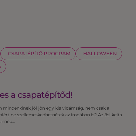
CSAPATÉPÍTŐ PROGRAM
HALLOWEEN
S
mes a csapatépítőd!
n mindenkinek jól jön egy kis vidámság, nem csak a
miért ne szellemeskedhetnétek az irodában is? Az ősi kelta
 ünnep…