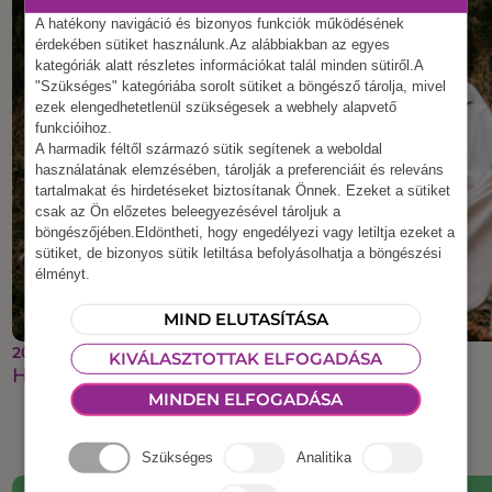
A hatékony navigáció és bizonyos funkciók működésének
érdekében sütiket használunk.Az alábbiakban az egyes
kategóriák alatt részletes információkat talál minden sütiről.A
"Szükséges" kategóriába sorolt sütiket a böngésző tárolja, mivel
ezek elengedhetetlenül szükségesek a webhely alapvető
funkcióihoz.
A harmadik féltől származó sütik segítenek a weboldal
használatának elemzésében, tárolják a preferenciáit és releváns
tartalmakat és hirdetéseket biztosítanak Önnek. Ezeket a sütiket
csak az Ön előzetes beleegyezésével tároljuk a
böngészőjében.Eldöntheti, hogy engedélyezi vagy letiltja ezeket a
sütiket, de bizonyos sütik letiltása befolyásolhatja a böngészési
élményt.
MIND ELUTASÍTÁSA
2025 szeptember 22.
KIVÁLASZTOTTAK ELFOGADÁSA
Halloweeni csapatépítés
MINDEN ELFOGADÁSA
Szükséges
Analitika