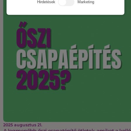
Hirdetések
Marketing
2025 augusztus 21.
A legmenőbb őszi csapatépítő ötletek, amiket a koll