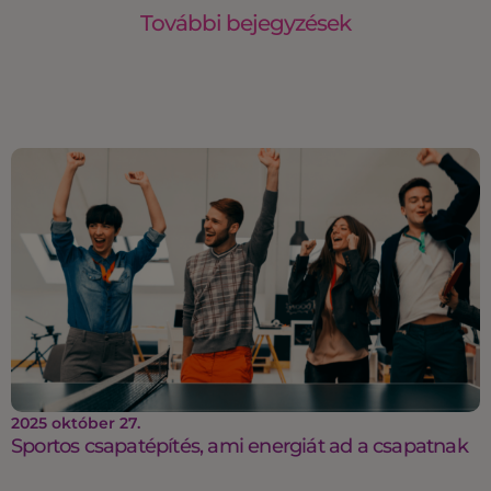
További bejegyzések
2025 október 27.
Sportos csapatépítés, ami energiát ad a csapatnak