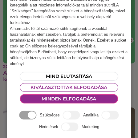
kategóriák alatt részletes információkat talál minden sütiről.A
"Szükséges" kategóriába sorolt sütiket a böngésző tárolja, mivel
ezek elengedhetetlenül szükségesek a webhely alapvető
funkcióihoz.
A harmadik féltől származó sütik segítenek a weboldal
használatának elemzésében, tárolják a preferenciáit és releváns
tartalmakat és hirdetéseket biztosítanak Önnek. Ezeket a sütiket
csak az Ön előzetes beleegyezésével tároljuk a
böngészőjében.Eldöntheti, hogy engedélyezi vagy letiltja ezeket a
sütiket, de bizonyos sütik letiltása befolyásolhatja a böngészési
élményt.
2025 augusztus 21.
A legmenőbb őszi csapatépítő ötletek, amiket a
MIND ELUTASÍTÁSA
kollégáid imádni fognak
KIVÁLASZTOTTAK ELFOGADÁSA
MINDEN ELFOGADÁSA
Szükséges
Analitika
Hirdetések
Marketing