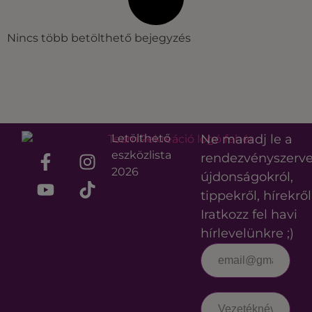
Nincs több betölthető bejegyzés
Letölthető
Ne maradj le a
eszközlista
rendezvényszerv
2026
újdonságokról,
tippekről, hírekről
Iratkozz fel havi
hírlevelünkre ;)