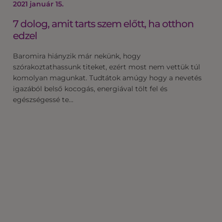
2021 január 15.
7 dolog, amit tarts szem előtt, ha otthon
edzel
Baromira hiányzik már nekünk, hogy
szórakoztathassunk titeket, ezért most nem vettük túl
komolyan magunkat. Tudtátok amúgy hogy a nevetés
igazából belső kocogás, energiával tölt fel és
egészségessé te…