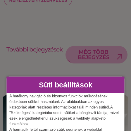
RENDEZVÉNYSZERVEZÉS
További bejegyzések
MÉG TÖBB
BEJEGYZÉS
Süti beállítások
A hatékony navigáció és bizonyos funkciók működésének
érdekében sütiket használunk.Az alábbiakban az egyes
kategóriák alatt részletes információkat talál minden sütiről.A
"Szükséges" kategóriába sorolt sütiket a böngésző tárolja, mivel
ezek elengedhetetlenül szükségesek a webhely alapvető
funkcióihoz.
A harmadik féltől származó sütik segítenek a weboldal