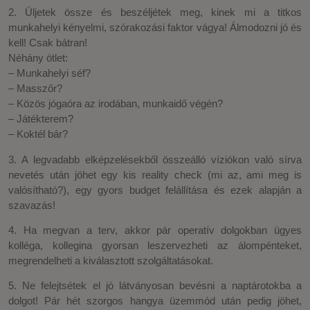
2. Üljetek össze és beszéljétek meg, kinek mi a titkos
munkahelyi kényelmi, szórakozási faktor vágya! Álmodozni jó és
kell! Csak bátran!
Néhány ötlet:
– Munkahelyi séf?
– Masszőr?
– Közös jógaóra az irodában, munkaidő végén?
– Játékterem?
– Koktél bár?
3. A legvadabb elképzelésekből összeálló víziókon való sírva
nevetés után jöhet egy kis reality check (mi az, ami meg is
valósítható?), egy gyors budget felállítása és ezek alapján a
szavazás!
4. Ha megvan a terv, akkor pár operatív dolgokban ügyes
kolléga, kollegina gyorsan leszervezheti az álompénteket,
megrendelheti a kiválasztott szolgáltatásokat.
5. Ne felejtsétek el jó látványosan bevésni a naptárotokba a
dolgot! Pár hét szorgos hangya üzemmód után pedig jöhet,