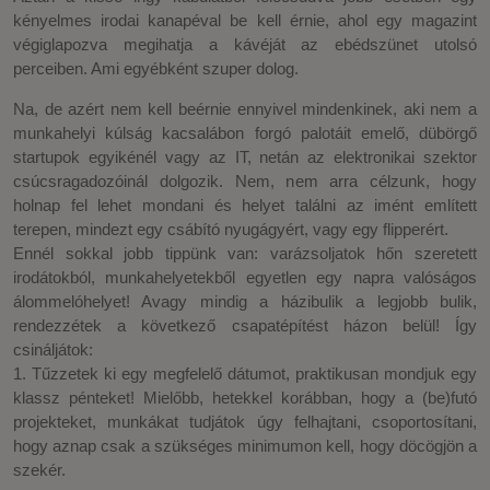
kényelmes irodai kanapéval be kell érnie, ahol egy magazint
végiglapozva megihatja a kávéját az ebédszünet utolsó
perceiben. Ami egyébként szuper dolog.
Na, de azért nem kell beérnie ennyivel mindenkinek, aki nem a
munkahelyi kúlság kacsalábon forgó palotáit emelő, dübörgő
startupok egyikénél vagy az IT, netán az elektronikai szektor
csúcsragadozóinál dolgozik. Nem, nem arra célzunk, hogy
holnap fel lehet mondani és helyet találni az imént említett
terepen, mindezt egy csábító nyugágyért, vagy egy flipperért.
Ennél sokkal jobb tippünk van: varázsoljatok hőn szeretett
irodátokból, munkahelyetekből egyetlen egy napra valóságos
álommelóhelyet! Avagy mindig a házibulik a legjobb bulik,
rendezzétek a következő csapatépítést házon belül! Így
csináljátok:
1. Tűzzetek ki egy megfelelő dátumot, praktikusan mondjuk egy
klassz pénteket! Mielőbb, hetekkel korábban, hogy a (be)futó
projekteket, munkákat tudjátok úgy felhajtani, csoportosítani,
hogy aznap csak a szükséges minimumon kell, hogy döcögjön a
szekér.