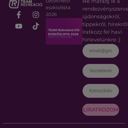
Letölthető
Ne maradj le a
eszközlista
rendezvényszerv
2026
újdonságokról,
tippekről, hírekről
Iratkozz fel havi
hírlevelünkre ;)
FELIRATKOZOM