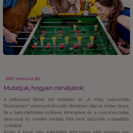
2017 március 30.
Mutatjuk, hogyan csináljátok:
A hollywoodi filmek loft irodáiban és „A Világ Legmenőbb
Munkahelye” versenyekről szóló cikkekben látja az ember lánya,
fia a babzsákfoteles-műfüves fetrengőket és a csocsóasztallal,
darts-szal és minden további földi jóval felszerelt szabadidős
szobákat.
Aztán a kissé irigy kábulatból felocsúdva jobb esetben egy