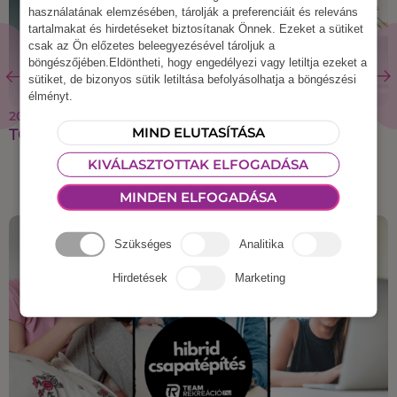
használatának elemzésében, tárolják a preferenciáit és releváns
tartalmakat és hirdetéseket biztosítanak Önnek. Ezeket a sütiket
csak az Ön előzetes beleegyezésével tároljuk a
böngészőjében.Eldöntheti, hogy engedélyezi vagy letiltja ezeket a
sütiket, de bizonyos sütik letiltása befolyásolhatja a böngészési
élményt.
2023 szeptember 25.
MIND ELUTASÍTÁSA
TOP 3 employer branding eszköz 2023 őszére
KIVÁLASZTOTTAK ELFOGADÁSA
MINDEN ELFOGADÁSA
Szükséges
Analitika
Hirdetések
Marketing