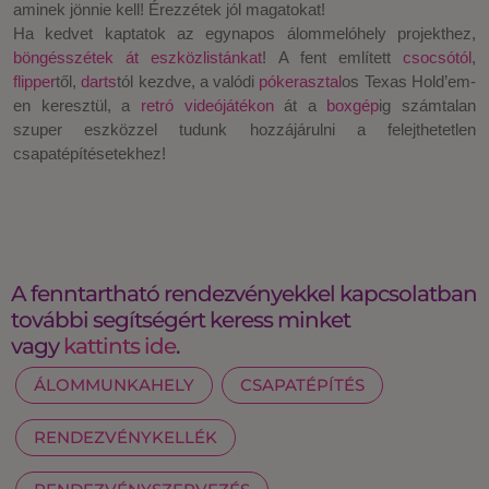
aminek jönnie kell! Érezzétek jól magatokat!
Ha kedvet kaptatok az egynapos álommelóhely projekthez,
böngésszétek át eszközlistánkat
! A fent említett
csocsótól
,
flipper
től,
darts
tól kezdve, a valódi
pókerasztal
os Texas Hold’em-
en keresztül, a
retró videójátékon
át a
boxgép
ig számtalan
szuper eszközzel tudunk hozzájárulni a felejthetetlen
csapatépítésetekhez!
A fenntartható rendezvényekkel kapcsolatban
további segítségért keress minket
vagy
kattints ide
.
ÁLOMMUNKAHELY
CSAPATÉPÍTÉS
RENDEZVÉNYKELLÉK