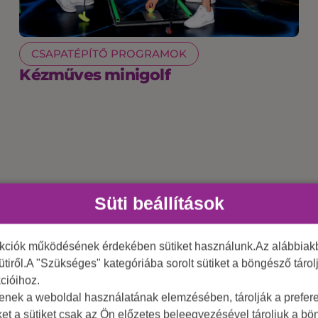
CSAPATÉPÍTŐ PROGRAMOK
Kézműves minigolf
Süti beállítások
nkciók működésének érdekében sütiket használunk.Az alábbiakb
ütiről.A "Szükséges" kategóriába sorolt sütiket a böngésző táro
cióihoz.
tenek a weboldal használatának elemzésében, tárolják a preferen
ket a sütiket csak az Ön előzetes beleegyezésével tároljuk a b