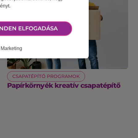
ényt.
NDEN ELFOGADÁSA
Marketing
CSAPATÉPÍTŐ PROGRAMOK
Papírkörnyék kreatív csapatépítő