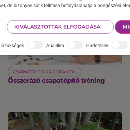
iket, de bizonyos sütik letiltása befolyásolhatja a böngészési élm
KIVÁLASZTOTTAK ELFOGADÁSA
MI
Szükséges
Analitika
Hirdetések
CSAPATÉPÍTŐ PROGRAMOK
Összerázó csapatépítő tréning