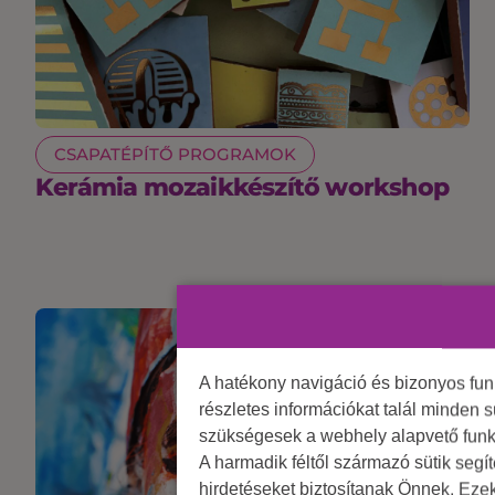
CSAPATÉPÍTŐ PROGRAMOK
Kerámia mozaikkészítő workshop
A hatékony navigáció és bizonyos fu
részletes információkat talál minden s
szükségesek a webhely alapvető funk
A harmadik féltől származó sütik segí
hirdetéseket biztosítanak Önnek. Eze