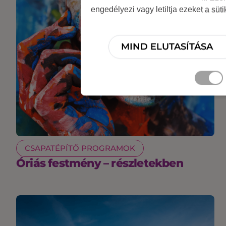
engedélyezi vagy letiltja ezeket a süt
MIND ELUTASÍTÁSA
CSAPATÉPÍTŐ PROGRAMOK
Óriás festmény – részletekben