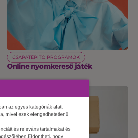
CSAPATÉPÍTŐ PROGRAMOK
Online nyomkereső játék
an az egyes kategóriák alatt
lja, mivel ezek elengedhetetlenül
ciáit és releváns tartalmakat és
öngészőjében.Eldöntheti, hogy