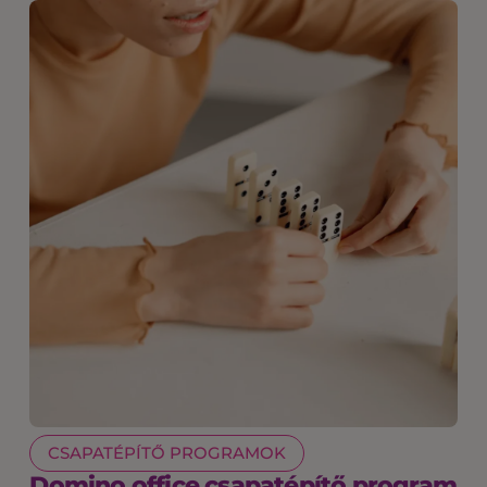
CSAPATÉPÍTŐ PROGRAMOK
Domino office csapatépítő program