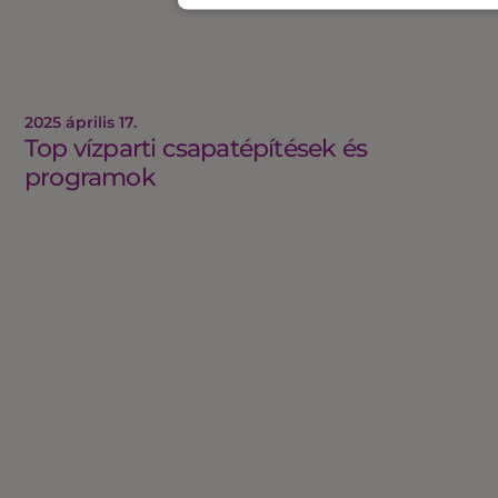
2025 április 17.
Top vízparti csapatépítések és
programok