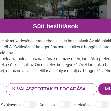
Süti beállítások
nkciók működésének érdekében sütiket használunk.Az alábbiakb
2025 június 24.
Egy nap kikapcsolódás a csapatoddal a
ütiről.A "Szükséges" kategóriába sorolt sütiket a böngésző táro
cióihoz.
Duna-parton
tenek a weboldal használatának elemzésében, tárolják a preferen
ket a sütiket csak az Ön előzetes beleegyezésével tároljuk a b
iket, de bizonyos sütik letiltása befolyásolhatja a böngészési élm
KIVÁLASZTOTTAK ELFOGADÁSA
MI
Szükséges
Analitika
Hirdetések