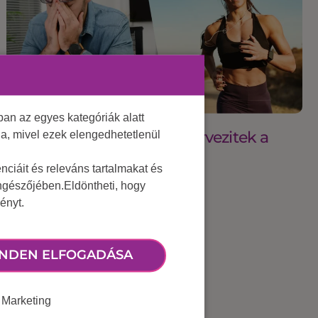
an az egyes kategóriák alatt
2025 május 29.
Ti mennyire tudatosan szervezitek a
lja, mivel ezek elengedhetetlenül
munkahelyi sportot?
ciáit és releváns tartalmakat és
öngészőjében.Eldöntheti, hogy
ényt.
NDEN ELFOGADÁSA
Marketing