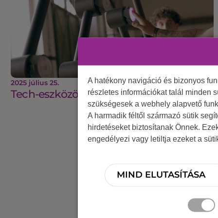
A hatékony navigáció és bizonyos fu
2025 július 25.
Tech-eszközök, amikért sorban állnak
részletes információkat talál minden s
szükségesek a webhely alapvető funk
A harmadik féltől származó sütik segí
hirdetéseket biztosítanak Önnek. Eze
engedélyezi vagy letiltja ezeket a süt
MIND ELUTASÍTÁSA