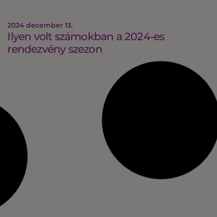
2024 december 13.
Ilyen volt számokban a 2024-es
rendezvény szezon