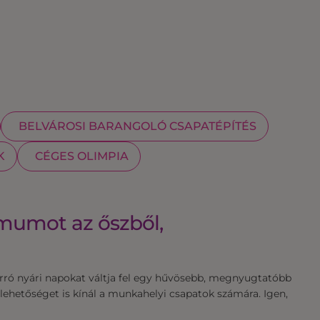
BELVÁROSI BARANGOLÓ CSAPATÉPÍTÉS
K
CÉGES OLIMPIA
mumot az őszből,
orró nyári napokat váltja fel egy hűvösebb, megnyugtatóbb
ó lehetőséget is kínál a munkahelyi csapatok számára. Igen,