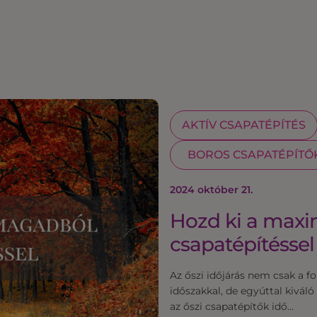
AKTÍV CSAPATÉPÍTÉS
BOROS CSAPATÉPÍTŐ
2024 október 21.
Hozd ki a maxi
csapatépítéssel
Az őszi időjárás nem csak a f
időszakkal, de egyúttal kivál
az őszi csapatépítők idő…