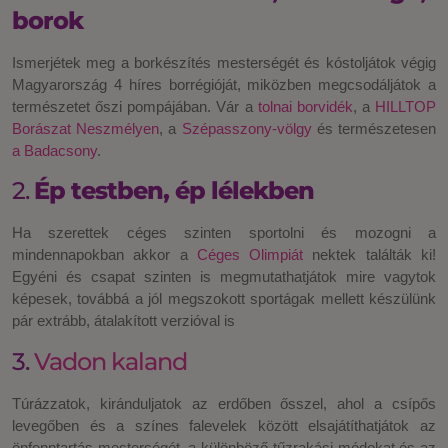
borok
Ismerjétek meg a borkészítés mesterségét és kóstoljátok végig
Magyarország 4 híres borrégióját, miközben megcsodáljátok a
természetet őszi pompájában. Vár a
tolnai borvidék
, a
HILLTOP
Borászat Neszmélyen
, a
Szépasszony-völgy
és természetesen
a Badacsony
.
2.
Ép testben, ép lélekben
Ha szerettek céges szinten sportolni és mozogni a
mindennapokban akkor a
Céges Olimpiát
nektek találták ki!
Egyéni és csapat szinten is megmutathatjátok mire vagytok
képesek, továbbá a jól megszokott sportágak mellett készülünk
pár extrább, átalakított verzióval is
3.
Vadon kaland
Túrázzatok, kiránduljatok az erdőben ősszel, ahol a csípős
levegőben és a színes falevelek között elsajátíthatjátok az
önfenntartás mesterségét, a különböző tűzrakási módokat és az