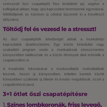
szervezett őszi csapatépítő friss lendületet ad, segítve a
kollégákat abban, hogy újra kapcsolatot teremtsenek egymással,
feltöltődjenek és közösen új célokat tűzzenek ki a következő
időszakra.
Töltődj fel és vezesd le a stresszt!
Az őszi csapatépítők lehetőséget adnak a munkahelyi
kapcsolatok újraélesztésére. Egy közös kirándulás vagy
szabadtéri program során a munkatársak stresszmentes
környezetben találkoznak és a közös élmények által erősödik a
csapatszellem is.
A kreativitás fokozásával a munkavállalók motiváltabbak
lesznek, hiszen új környezetben, kötetlen keretek között
könnyebben születnek új ötletek és kreatív megoldások, ezzel a
csapatkohézió javul.
3+1 ötlet őszi csapatépítésre
1.
Színes lombkoronák, friss levegő,