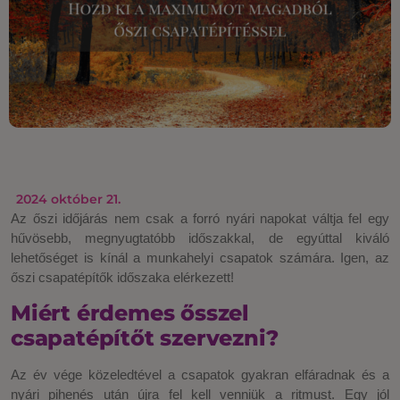
2024 október 21.
Az őszi időjárás nem csak a forró nyári napokat váltja fel egy
hűvösebb, megnyugtatóbb időszakkal, de egyúttal kiváló
lehetőséget is kínál a munkahelyi csapatok számára. Igen, az
őszi csapatépítők időszaka elérkezett!
Miért érdemes ősszel
csapatépítőt szervezni?
Az év vége közeledtével a csapatok gyakran elfáradnak és a
nyári pihenés után újra fel kell venniük a ritmust. Egy jól