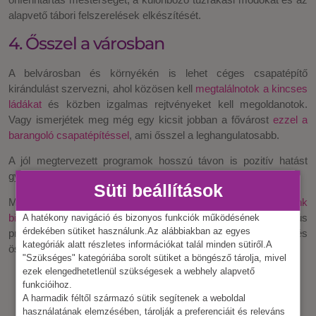
alapvető tábori felszerelések elkészítését.
4. Ősszel a városban
A belvárosban és környékén is lehet céges csapatépítő
kirándulást szervezni, ahol közösen kell
megtalálnotok a kincses
ládákat
és közben izgalmas rejtvényeket kell megoldanotok.
Vagy ismerjétek meg még egy kicsit jobban a fővárost
ezzel a
barangoló csapatépítéssel
, ami ősszel a leghangulatosabb.
A jól megtervezett programok hosszú távon is pozitív hatást
gyakorolnak a csapat moráljára és a munka hatékonyságára.
Süti beállítások
Menj biztosra és a csapatépítő szervezéséhez
fordulj hozzánk
bizalommal
! Egyedi igényekhez igazított, élménydús
A hatékony navigáció és bizonyos funkciók működésének
érdekében sütiket használunk.Az alábbiakban az egyes
programokkal segítünk, hogy csapatod valóban felfrissülve és
kategóriák alatt részletes információkat talál minden sütiről.A
összetartóbban térjen vissza a munkába.
"Szükséges" kategóriába sorolt sütiket a böngésző tárolja, mivel
ezek elengedhetetlenül szükségesek a webhely alapvető
funkcióihoz.
A harmadik féltől származó sütik segítenek a weboldal
használatának elemzésében, tárolják a preferenciáit és releváns