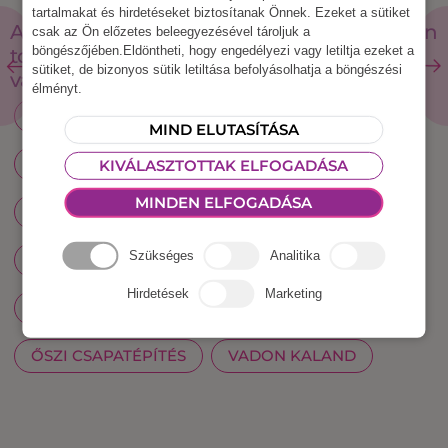
tartalmakat és hirdetéseket biztosítanak Önnek. Ezeket a sütiket
A fenntartható rendezvényekkel kapcsolatban
csak az Ön előzetes beleegyezésével tároljuk a
böngészőjében.Eldöntheti, hogy engedélyezi vagy letiltja ezeket a
további segítségért keress minket
sütiket, de bizonyos sütik letiltása befolyásolhatja a böngészési
vagy
kattints ide
.
élményt.
AKTÍV CSAPATÉPÍTÉS
MIND ELUTASÍTÁSA
BELVÁROSI BARANGOLÓ CSAPATÉPÍTÉS
KIVÁLASZTOTTAK ELFOGADÁSA
MINDEN ELFOGADÁSA
BOROS CSAPATÉPÍTŐK
CÉGES OLIMPIA
Szükséges
Analitika
CSAPATÉPÍTÉS
CSAPATÉPÍTŐ PROGRAM
Hirdetések
Marketing
ESZKÖZBÉRLÉS
GEOCACHING
ŐSZI CSAPATÉPÍTÉS
VADON KALAND