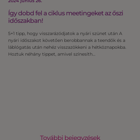
2024 június 26.
Így dobd fel a ciklus meetingeket az őszi
időszakban!
5+1 tipp, hogy visszarázódjatok a nyári szünet után A
nyári időszakot követően berobbannak a teendők és a
láblógatás után nehéz visszazökkeni a hétköznapokba.
Hoztuk néhány tippet, amivel színesíth…
További bejegyzések