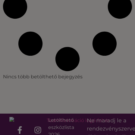
Nincs több betölthető bejegyzés
Letölthető
Ne maradj le a
eszközlista
rendezvényszerv
2026