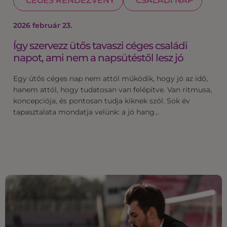
CÉGES RENDEZVÉNY
CSALÁDI NAP
2026 február 23.
Így szervezz ütős tavaszi céges családi
napot, ami nem a napsütéstől lesz jó
Egy ütős céges nap nem attól működik, hogy jó az idő,
hanem attól, hogy tudatosan van felépítve. Van ritmusa,
koncepciója, és pontosan tudja kiknek szól. Sok év
tapasztalata mondatja velünk: a jó hang…