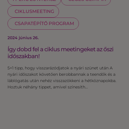
CIKLUSMEETING
CSAPATÉPÍTŐ PROGRAM
2024 június 26.
Így dobd fel a ciklus meetingeket az őszi
időszakban!
5+1 tipp, hogy visszarázódjatok a nyári szünet után A
nyári időszakot követően berobbannak a teendők és a
láblógatás után nehéz visszazökkeni a hétköznapokba.
Hoztuk néhány tippet, amivel színesíth…