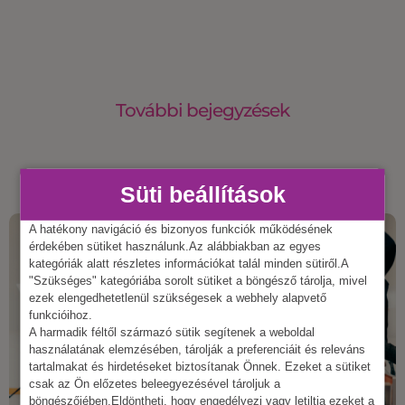
További bejegyzések
Süti beállítások
A hatékony navigáció és bizonyos funkciók működésének
érdekében sütiket használunk.Az alábbiakban az egyes
kategóriák alatt részletes információkat talál minden sütiről.A
"Szükséges" kategóriába sorolt sütiket a böngésző tárolja, mivel
ezek elengedhetetlenül szükségesek a webhely alapvető
funkcióihoz.
A harmadik féltől származó sütik segítenek a weboldal
használatának elemzésében, tárolják a preferenciáit és releváns
tartalmakat és hirdetéseket biztosítanak Önnek. Ezeket a sütiket
csak az Ön előzetes beleegyezésével tároljuk a
böngészőjében.Eldöntheti, hogy engedélyezi vagy letiltja ezeket a