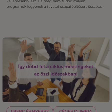
kellemesebb lesz. Ha még nem tudod milyen
programok legyenek a tavaszi csapatépítésen, összesz…
1 PERC ÉS NYERSZ
CÉGES OLIMPIA