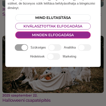
sütiket, de bizonyos sütik letiltása befolyásolhatja a böngészési
élményt.
2025 október 27.
Sportos csapatépítés, ami energiát ad a csapatnak
MIND ELUTASÍTÁSA
KIVÁLASZTOTTAK ELFOGADÁSA
MINDEN ELFOGADÁSA
Szükséges
Analitika
Hirdetések
Marketing
2025 szeptember 22.
Halloweeni csapatépítés