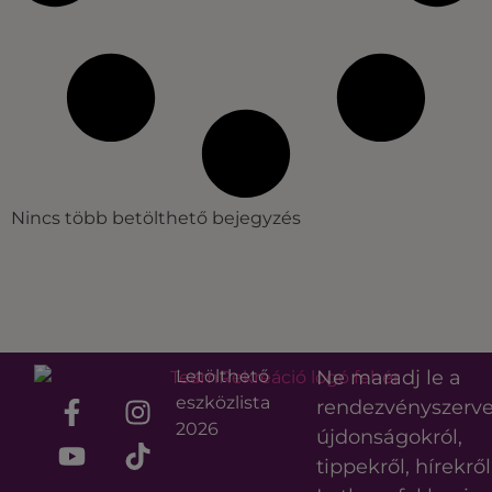
Nincs több betölthető bejegyzés
Letölthető
Ne maradj le a
eszközlista
rendezvényszerv
2026
újdonságokról,
tippekről, hírekről