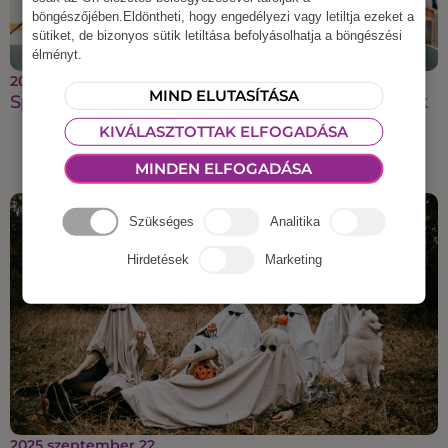
böngészőjében.Eldöntheti, hogy engedélyezi vagy letiltja ezeket a
sütiket, de bizonyos sütik letiltása befolyásolhatja a böngészési
élményt.
2025 október 27.
MIND ELUTASÍTÁSA
Sportos csapatépítés, ami energiát ad a csapatnak
KIVÁLASZTOTTAK ELFOGADÁSA
MINDEN ELFOGADÁSA
Szükséges
Analitika
Hirdetések
Marketing
2025 szeptember 22.