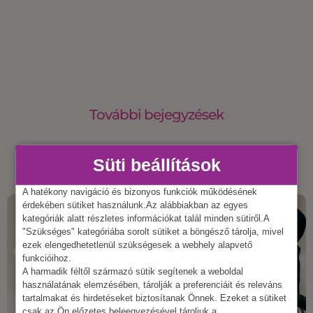
További bejegyzések
Süti beállítások
A hatékony navigáció és bizonyos funkciók működésének
érdekében sütiket használunk.Az alábbiakban az egyes
kategóriák alatt részletes információkat talál minden sütiről.A
"Szükséges" kategóriába sorolt sütiket a böngésző tárolja, mivel
ezek elengedhetetlenül szükségesek a webhely alapvető
funkcióihoz.
A harmadik féltől származó sütik segítenek a weboldal
használatának elemzésében, tárolják a preferenciáit és releváns
tartalmakat és hirdetéseket biztosítanak Önnek. Ezeket a sütiket
csak az Ön előzetes beleegyezésével tároljuk a