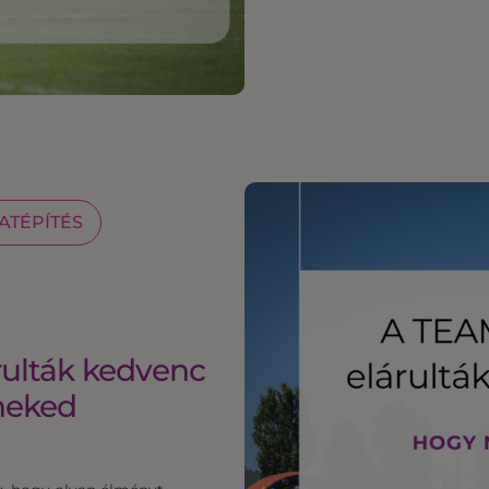
ATÉPÍTÉS
rulták kedvenc
neked