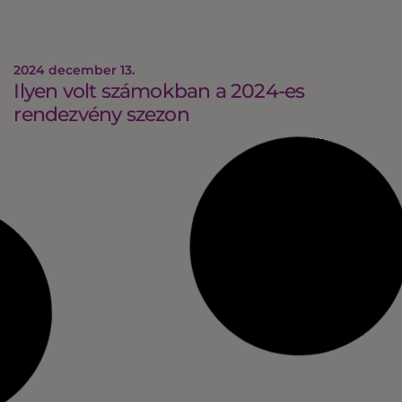
2024 december 13.
Ilyen volt számokban a 2024-es
rendezvény szezon