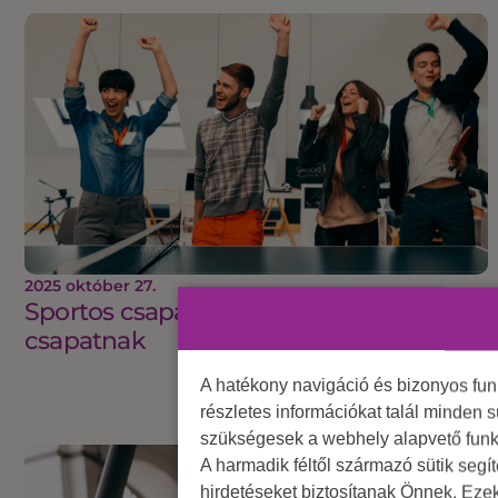
2025 október 27.
Sportos csapatépítés, ami energiát ad a
csapatnak
A hatékony navigáció és bizonyos fu
részletes információkat talál minden s
szükségesek a webhely alapvető funk
A harmadik féltől származó sütik segí
hirdetéseket biztosítanak Önnek. Eze