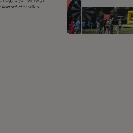
k, hogy olyan élményt
akoztatóvá teszik a