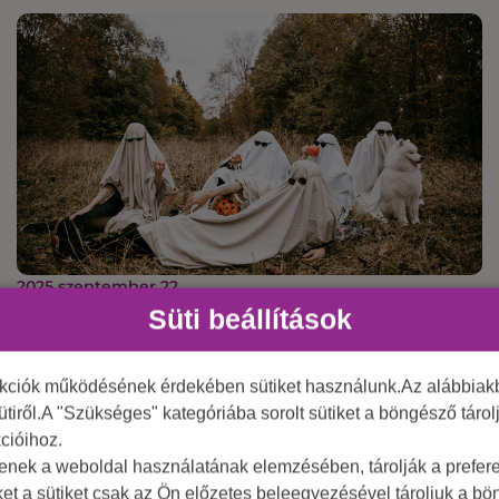
2025 szeptember 22.
Halloweeni csapatépítés
Süti beállítások
nkciók működésének érdekében sütiket használunk.Az alábbiakb
ütiről.A "Szükséges" kategóriába sorolt sütiket a böngésző táro
cióihoz.
tenek a weboldal használatának elemzésében, tárolják a preferen
ket a sütiket csak az Ön előzetes beleegyezésével tároljuk a b