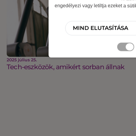
engedélyezi vagy letiltja ezeket a süt
MIND ELUTASÍTÁSA
2025 július 25.
Tech-eszközök, amikért sorban állnak