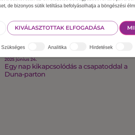
iket, de bizonyos sütik letiltása befolyásolhatja a böngészési élm
KIVÁLASZTOTTAK ELFOGADÁSA
MI
Szükséges
Analitika
Hirdetések
2025 június 24.
Egy nap kikapcsolódás a csapatoddal a
Duna-parton