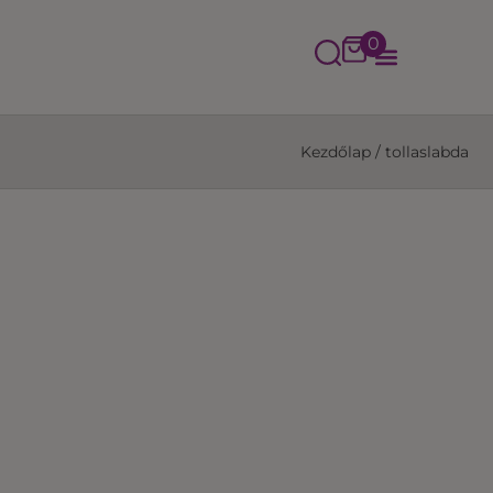
0
Kezdőlap
/
tollaslabda