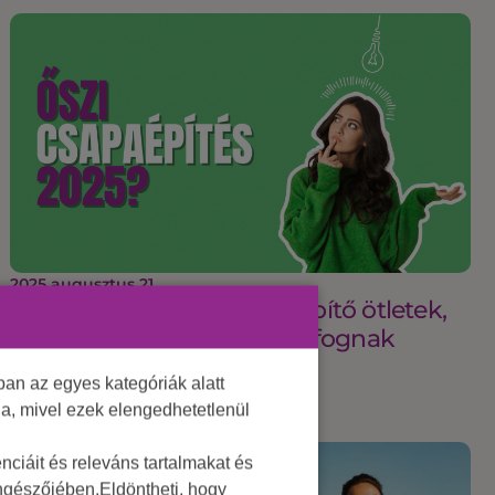
2025 augusztus 21.
A legmenőbb őszi csapatépítő ötletek,
amiket a kollégáid imádni fognak
an az egyes kategóriák alatt
lja, mivel ezek elengedhetetlenül
ciáit és releváns tartalmakat és
öngészőjében.Eldöntheti, hogy