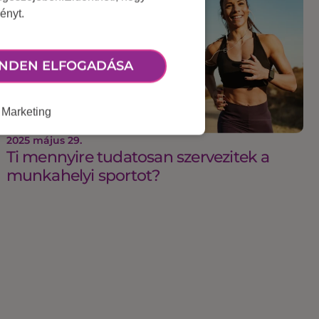
ényt.
NDEN ELFOGADÁSA
Marketing
2025 május 29.
Ti mennyire tudatosan szervezitek a
munkahelyi sportot?