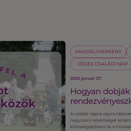
AKADÁLYVERSENY
CÉGES CSALÁDI NAP
2025 január 27.
Hogyan dobják f
rendezvényesz
A családi napok egyre népsz
nagyszerű lehetőséget kínáln
közösségépítésre és a munkah