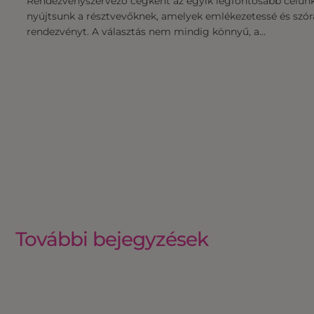
Rendezvényszervező cégként az egyik legfontosabb célun
nyújtsunk a résztvevőknek, amelyek emlékezetessé és szór
rendezvényt. A választás nem mindig könnyű, a…
További bejegyzések