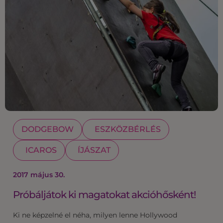
DODGEBOW
ESZKÖZBÉRLÉS
ICAROS
ÍJÁSZAT
2017 május 30.
Próbáljátok ki magatokat akcióhősként!
Ki ne képzelné el néha, milyen lenne Hollywood