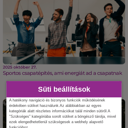
2025 október 27.
Sportos csapatépítés, ami energiát ad a csapatnak
Süti beállítások
A hatékony navigáció és bizonyos funkciók működésének
érdekében sütiket használunk.Az alábbiakban az egyes
kategóriák alatt részletes információkat talál minden sütiről.A
"Szükséges" kategóriába sorolt sütiket a böngésző tárolja, mivel
ezek elengedhetetlenül szükségesek a webhely alapvető
funkcióihoz.