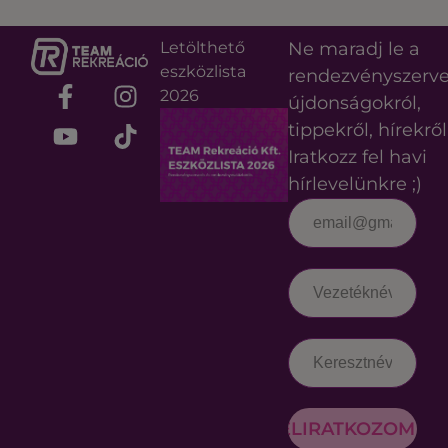
Letölthető
Ne maradj le a
eszközlista
rendezvényszerv
2026
újdonságokról,
tippekről, hírekről
Iratkozz fel havi
hírlevelünkre ;)
FELIRATKOZOM