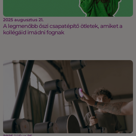
2025 augusztus 21.
A legmenőbb őszi csapatépítő ötletek, amiket a
kollégáid imádni fognak