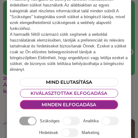
érdekében sütiket használunk.Az alábbiakban az egyes
kategóriák alatt részletes információkat talál minden sütiről.A
"Szükséges" kategóriába sorolt sütiket a böngésző tárolja, mivel
ezek elengedhetetlenül szükségesek a webhely alapvető
funkcióihoz.
A harmadik féltől származó sütik segítenek a weboldal
használatának elemzésében, tárolják a preferenciáit és releváns
tartalmakat és hirdetéseket biztosítanak Önnek. Ezeket a sütiket
csak az Ön előzetes beleegyezésével tároljuk a
böngészőjében.Eldöntheti, hogy engedélyezi vagy letiltja ezeket a
sütiket, de bizonyos sütik letiltása befolyásolhatja a böngészési
élményt.
2025 augusztus 21.
MIND ELUTASÍTÁSA
A legmenőbb őszi csapatépítő ötletek, amiket a
kollégáid imádni fognak
KIVÁLASZTOTTAK ELFOGADÁSA
MINDEN ELFOGADÁSA
Szükséges
Analitika
Hirdetések
Marketing