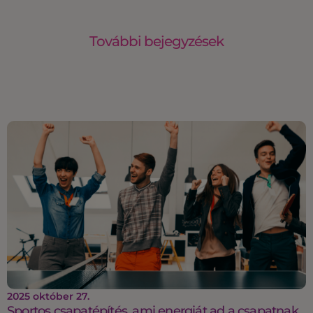
További bejegyzések
2025 október 27.
Sportos csapatépítés, ami energiát ad a csapatnak