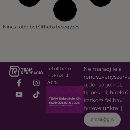
Nincs több betölthető bejegyzés
Letölthető
Ne maradj le a
eszközlista
rendezvényszerv
2026
újdonságokról,
tippekről, hírekről
Iratkozz fel havi
hírlevelünkre ;)