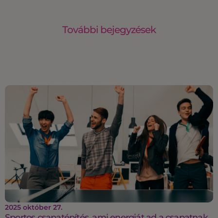
További bejegyzések
2025 október 27.
Sportos csapatépítés, ami energiát ad a csapatnak