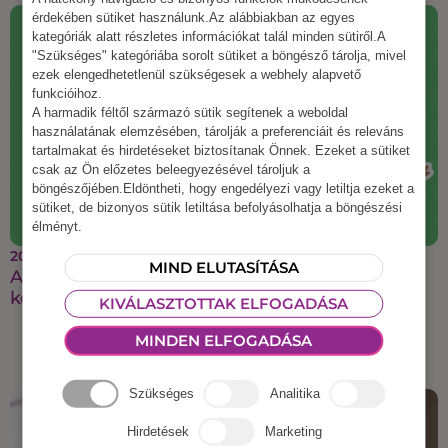
érdekében sütiket használunk.Az alábbiakban az egyes
kategóriák alatt részletes információkat talál minden sütiről.A
"Szükséges" kategóriába sorolt sütiket a böngésző tárolja, mivel
ezek elengedhetetlenül szükségesek a webhely alapvető
funkcióihoz.
A harmadik féltől származó sütik segítenek a weboldal
használatának elemzésében, tárolják a preferenciáit és releváns
tartalmakat és hirdetéseket biztosítanak Önnek. Ezeket a sütiket
csak az Ön előzetes beleegyezésével tároljuk a
böngészőjében.Eldöntheti, hogy engedélyezi vagy letiltja ezeket a
sütiket, de bizonyos sütik letiltása befolyásolhatja a böngészési
élményt.
2025 augusztus 21.
MIND ELUTASÍTÁSA
A legmenőbb őszi csapatépítő ötletek, amiket a
kollégáid imádni fognak
KIVÁLASZTOTTAK ELFOGADÁSA
MINDEN ELFOGADÁSA
Szükséges
Analitika
Hirdetések
Marketing