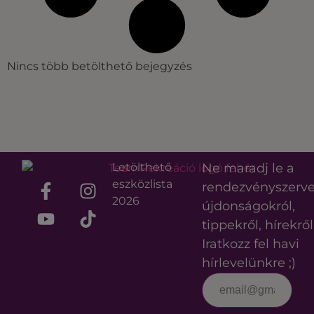
Nincs több betölthető bejegyzés
Letölthető
Ne maradj le a
eszközlista
rendezvényszerv
2026
újdonságokról,
tippekről, hírekről
Iratkozz fel havi
hírlevelünkre ;)