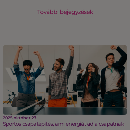
További bejegyzések
2025 október 27.
Sportos csapatépítés, ami energiát ad a csapatnak