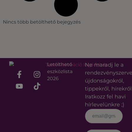
Nincs több betölthető bejegyzés
Letölthető
Ne maradj le a
eszközlista
rendezvényszerv
2026
újdonságokról,
tippekről, hírekről
Iratkozz fel havi
hírlevelünkre ;)