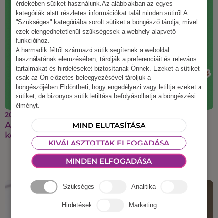
érdekében sütiket használunk.Az alábbiakban az egyes
kategóriák alatt részletes információkat talál minden sütiről.A
"Szükséges" kategóriába sorolt sütiket a böngésző tárolja, mivel
ezek elengedhetetlenül szükségesek a webhely alapvető
funkcióihoz.
A harmadik féltől származó sütik segítenek a weboldal
használatának elemzésében, tárolják a preferenciáit és releváns
tartalmakat és hirdetéseket biztosítanak Önnek. Ezeket a sütiket
csak az Ön előzetes beleegyezésével tároljuk a
böngészőjében.Eldöntheti, hogy engedélyezi vagy letiltja ezeket a
sütiket, de bizonyos sütik letiltása befolyásolhatja a böngészési
élményt.
2025 augusztus 21.
A legmenőbb őszi csapatépítő ötletek, amiket a
MIND ELUTASÍTÁSA
kollégáid imádni fognak
KIVÁLASZTOTTAK ELFOGADÁSA
MINDEN ELFOGADÁSA
Szükséges
Analitika
Hirdetések
Marketing