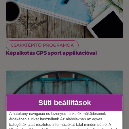
CSAPATÉPÍTŐ PROGRAMOK
Képalkotás GPS sport applikációval
Süti beállítások
A hatékony navigáció és bizonyos funkciók működésének
érdekében sütiket használunk.Az alábbiakban az egyes
kategóriák alatt részletes információkat talál minden sütiről.A