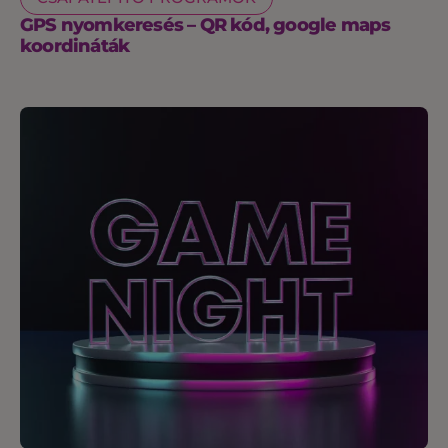
GPS nyomkeresés – QR kód, google maps
koordináták