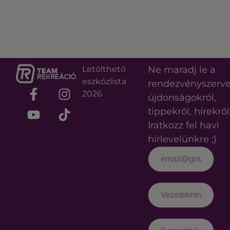
Letölthető
Ne maradj le a
eszközlista
rendezvényszerv
2026
újdonságokról,
tippekről, hírekről
Iratkozz fel havi
hírlevelünkre ;)