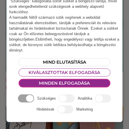
"Szükséges" kategóriába sorolt sütiket a böngésző tárolja, mivel
ezek elengedhetetlenül szükségesek a webhely alapvető
funkcióihoz.
A harmadik féltől származó sütik segítenek a weboldal
használatának elemzésében, tárolják a preferenciáit és releváns
tartalmakat és hirdetéseket biztosítanak Önnek. Ezeket a sütiket
csak az Ön előzetes beleegyezésével tároljuk a
böngészőjében.Eldöntheti, hogy engedélyezi vagy letiltja ezeket a
sütiket, de bizonyos sütik letiltása befolyásolhatja a böngészési
élményt.
MIND ELUTASÍTÁSA
KIVÁLASZTOTTAK ELFOGADÁSA
CSAPATÉPÍTŐ PROGRAMOK
MINDEN ELFOGADÁSA
Képzeletbeli akadálypálya
Szükséges
Analitika
Hirdetések
Marketing