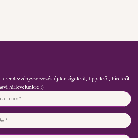
 a rendezvényszervezés újdonságokról, tippekről, hírekről.
havi hírlevelünkre ;)