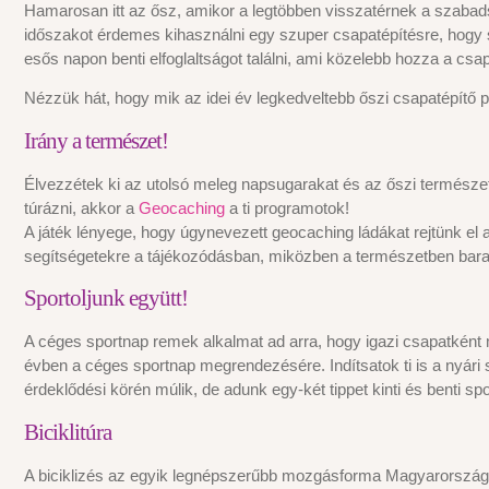
Hamarosan itt az ősz, amikor a legtöbben visszatérnek a szabads
időszakot érdemes kihasználni egy szuper csapatépítésre, hogy 
esős napon benti elfoglaltságot találni, ami közelebb hozza a cs
Nézzük hát, hogy mik az idei év legkedveltebb őszi csapatépítő p
Irány a természet!
Élvezzétek ki az utolsó meleg napsugarakat és az őszi természet
túrázni, akkor a
Geocaching
a ti programotok!
A játék lényege, hogy úgynevezett geocaching ládákat rejtünk el a
segítségetekre a tájékozódásban, miközben a természetben barang
Sportoljunk együtt!
A céges sportnap remek alkalmat ad arra, hogy igazi csapatként
évben a céges sportnap megrendezésére. Indítsatok ti is a nyári 
érdeklődési körén múlik, de adunk egy-két tippet kinti és benti sp
Biciklitúra
A biciklizés az egyik legnépszerűbb mozgásforma Magyarországon,