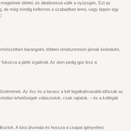
egtelnek élettel, és általánossá válik a nyüzsgés. Ezt az
eg, de még mindig kellemes a szabadban lenni, vagy éppen egy

ermészetben barangolni, többen rendszeresen járnak kirándulni,
 fokozva a játék izgalmát. Az úton pedig gps lesz a
yőzelmének. Az ősz és a tavasz a két legalkalmasabb időszak az
tolási lehetőségek választotok, csak rajtatok, – és a kollégák
koztok. A túra útvonala és hossza a csapat igényeihez