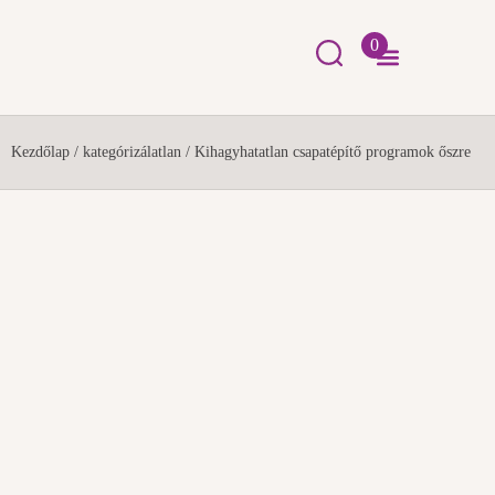
0
Kezdőlap
/
kategórizálatlan
/
Kihagyhatatlan csapatépítő programok őszre