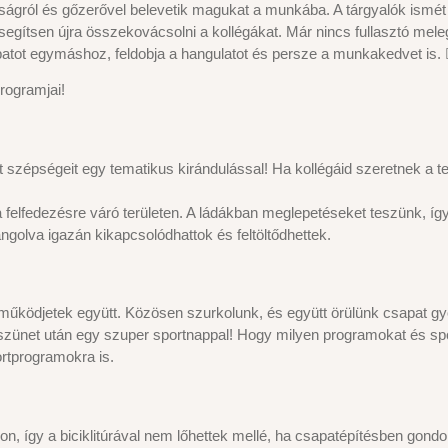
ágról és gőzerővel belevetik magukat a munkába. A tárgyalók ismét m
segítsen újra összekovácsolni a kollégákat. Már nincs fullasztó mel
apatot egymáshoz, feldobja a hangulatot és persze a munkakedvet is. 
rogramjai!
 szépségeit egy tematikus kirándulással! Ha kollégáid szeretnek a t
 felfedezésre váró területen. A ládákban meglepetéseket teszünk, így
olva igazán kikapcsolódhattok és feltöltődhettek.
 működjetek együtt. Közösen szurkolunk, és együtt örülünk csapat g
szünet után egy szuper sportnappal! Hogy milyen programokat és spor
ortprogramokra is.
 így a biciklitúrával nem lőhettek mellé, ha csapatépítésben gondol