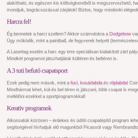
alakítható, és egészen kis költségkeretből is megszervezhető, ha
mondjuk, bográcsozással zárjátok! Biztos, hogy mindenki elégede
Harcra fel!
Ég bennetek a harci szellem? Akkor számotokra a
Dodgebow
va
Úgy működik, mint a paintball, de fegyverek helyett (természetese
A Lasertag esetén a harc egy erre speciálisan kialakított zárt pál
Mindkét programot játszhatjátok kültéren és beltéren is.
A 3 tuti befutó csapatsport
Ezek pedig nem mások, mint a
foci
,
kosárlabda
és
röplabda
! Csi
Mindhármat lehet, kül-és bel téren is játszani, több csapat is me
mellélőni ezekkel a sportprogramokkal!
Kreatív programok
Alkossatok közösen – érdekes és üdítő csapatépítő program lehet
segítségével hívhatjuk elő magunkból Picassót vagy Rembrandtot,