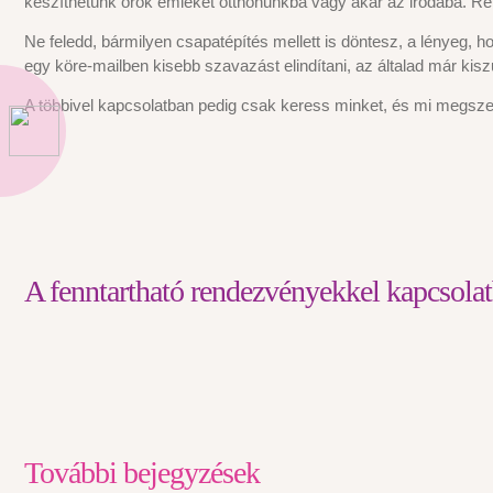
készíthetünk örök emléket otthonunkba vagy akár az irodába. 
Ne feledd, bármilyen csapatépítés mellett is döntesz, a lényeg, 
egy köre-mailben kisebb szavazást elindítani, az általad már ki
A többivel kapcsolatban pedig csak keress minket, és mi megsze
A fenntartható rendezvényekkel kapcsolat
További bejegyzések