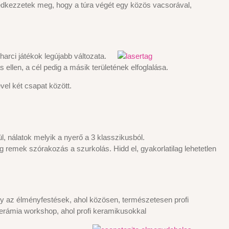
eledkezzetek meg, hogy a túra végét egy közös vacsorával,
rci játékok legújabb változata.
ellen, a cél pedig a másik területének elfoglalása.
vel két csapat között.
l, nálatok melyik a nyerő a 3 klasszikusból.
ig remek szórakozás a szurkolás. Hidd el, gyakorlatilag lehetetlen
gy az élményfestések, ahol közösen, természetesen profi
kerámia workshop, ahol profi keramikusokkal