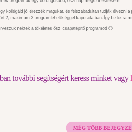
Remek programok egy borongósabb, őszi nap megszínesítésére!
hogy kollégáid jól érezzék magukat, és felszabadultan tudják élvezni
szűrt 2, maximum 3 programlehetőséggel kapcsolatban. Így biztosra me
rvezzük nektek a tökéletes őszi csapatépítő programot! 🙂
ban további segítségért keress minket vagy
MÉG TÖBB BEJEGYZÉ