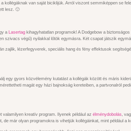
 a kollégáknak van saját biciklijük. Arról viszont semmiképpen se f
tt lesz. 🙂
gy a
Lasertag
kihagyhatatlan programok! A Dodgebow a biztonságos ha
n szivacs végű) nyilakkal lőtök egymásra. Két csapat játszik egymás 
yán zajlik, lézerfegyverek, speciális hang és fény effektusok segítségé
nálj egy gyors közvélemény kutatást a kollégák között és máris kiderü
gmérettetheti magát egy házi bajnokság kereteiben, a partvonalról ped
 valamilyen kreatív program. Ilyenek például az
élménydobolás
, va
 de már olyan programokra is vihetjük kollégáinkat, mint például a 